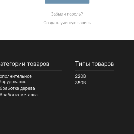
Забыли пароль?
Создать учетную запись
атегории товаров
Типы товаров
ополнительное
220В
борудование
380В
бработка дерева
бработка металла